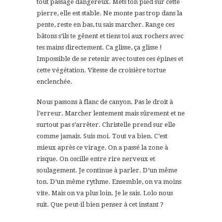
tout passage dangereux. Mets ton pied sur cette
pierre, elle est stable. Ne monte pas trop dans la
pente, reste en bas, tu sais marcher. Range ces
bâtons s’ils te gênent et tiens toi aux rochers avec
tes mains directement. Ca glisse, ça glisse !
Impossible de se retenir avec toutes ces épines et
cette végétation. Vitesse de croisière tortue
enclenchée.
Nous passons à flanc de canyon. Pas le droit à
l’erreur. Marcher lentement mais sûrement et ne
surtout pas s’arrêter. Christelle prend sur elle
comme jamais. Suis moi. Tout va bien. C’est
mieux après ce virage. On a passé la zone à
risque. On oscille entre rire nerveux et
soulagement. Je continue à parler. D’un même
ton. D’un même rythme. Ensemble, on va moins
vite. Mais on va plus loin. Je le sais. Lolo nous
suit. Que peut-il bien penser à cet instant ?