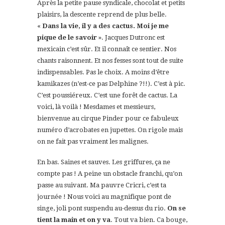
Après la petite pause syndicale, chocolat et petits
plaisirs, la descente reprend de plus belle.
«
Dans la vie, il y a des cactus. Moi je me
pique de le savoir
». Jacques Dutronc est
mexicain c’est sûr. Et il connaît ce sentier. Nos
chants raisonnent. Et nos fesses sont tout de suite
indispensables. Pas le choix. A moins d’être
kamikazes (n’est-ce pas Delphine ?!!). C’est à pic.
C’est poussiéreux. C’est une forêt de cactus. La
voici, là voilà ! Mesdames et messieurs,
bienvenue au cirque Pinder pour ce fabuleux
numéro d’acrobates en jupettes. On rigole mais
on ne fait pas vraiment les malignes.
En bas. Saines et sauves. Les griffures, ça ne
compte pas ! A peine un obstacle franchi, qu’on
passe au suivant. Ma pauvre Cricri, c’est ta
journée ! Nous voici au magnifique pont de
singe, joli pont suspendu au-dessus du rio.
On se
tient la main et on y va
. Tout va bien. Ca bouge,