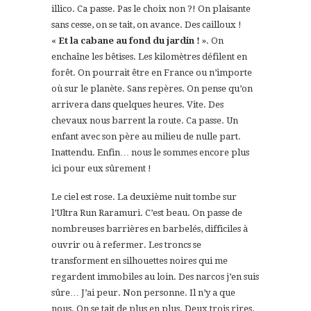
illico. Ca passe. Pas le choix non ?! On plaisante
sans cesse, on se tait, on avance. Des cailloux !
«
Et la cabane au fond du jardin !
». On
enchaîne les bêtises. Les kilomètres défilent en
forêt. On pourrait être en France ou n’importe
où sur le planète. Sans repères. On pense qu’on
arrivera dans quelques heures. Vite. Des
chevaux nous barrent la route. Ca passe. Un
enfant avec son père au milieu de nulle part.
Inattendu. Enfin… nous le sommes encore plus
ici pour eux sûrement !
Le ciel est rose. La deuxième nuit tombe sur
l’Ultra Run Raramuri. C’est beau. On passe de
nombreuses barrières en barbelés, difficiles à
ouvrir ou à refermer. Les troncs se
transforment en silhouettes noires qui me
regardent immobiles au loin. Des narcos j’en suis
sûre… J’ai peur. Non personne. Il n’y a que
nous. On se tait de plus en plus. Deux trois rires.