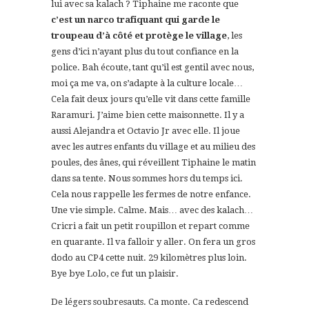
lui avec sa kalach ? Tiphaine me raconte que
c’est un narco trafiquant qui garde le
troupeau d’à côté et protège le village
, les
gens d’ici n’ayant plus du tout confiance en la
police. Bah écoute, tant qu’il est gentil avec nous,
moi ça me va, on s’adapte à la culture locale…
Cela fait deux jours qu’elle vit dans cette famille
Raramuri. J’aime bien cette maisonnette. Il y a
aussi Alejandra et Octavio Jr avec elle. Il joue
avec les autres enfants du village et au milieu des
poules, des ânes, qui réveillent Tiphaine le matin
dans sa tente. Nous sommes hors du temps ici.
Cela nous rappelle les fermes de notre enfance.
Une vie simple. Calme. Mais… avec des kalach…
Cricri a fait un petit roupillon et repart comme
en quarante. Il va falloir y aller. On fera un gros
dodo au CP4 cette nuit. 29 kilomètres plus loin.
Bye bye Lolo, ce fut un plaisir.
De légers soubresauts. Ca monte. Ca redescend