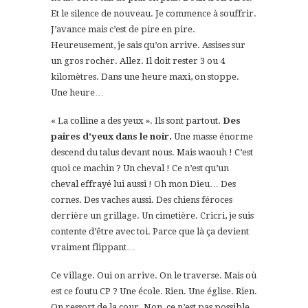
Et le silence de nouveau. Je commence à souffrir.
J’avance mais c’est de pire en pire.
Heureusement, je sais qu’on arrive. Assises sur
un gros rocher. Allez. Il doit rester 3 ou 4
kilomètres. Dans une heure maxi, on stoppe.
Une heure…
« La colline a des yeux ». Ils sont partout.
Des
paires d’yeux dans le noir.
Une masse énorme
descend du talus devant nous. Mais waouh ! C’est
quoi ce machin ? Un cheval ! Ce n’est qu’un
cheval effrayé lui aussi ! Oh mon Dieu… Des
cornes. Des vaches aussi. Des chiens féroces
derrière un grillage. Un cimetière. Cricri, je suis
contente d’être avec toi. Parce que là ça devient
vraiment flippant…
Ce village. Oui on arrive. On le traverse. Mais où
est ce foutu CP ? Une école. Rien. Une église. Rien.
On ressort de la cour. Non, ce n’est pas possible.