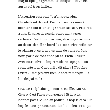
magnifique programme technique hi hi ? Cela
aurait été trop facile…
L’ascension reprend. Je n’en peux plus.
Christelle est devant.
Ces heures passées à
monter sont usantes
. Je refais la trace. Puis c’est
à elle. Et après de nombreuses montagnes
cachées « c’est bon on arrive, ah non ça continue
au-dessus derrière bordel ! », on arrive enfin sur
le plateau et on longe un mur de pierres. Lolo
nous parle de coca et de pizza. Enfin. Pas sûr.
Avec notre niveau impeccable en espagnol, on
réinvente tout. Oui oui il a dit pizza ! T’es sûre
Cricri ?! Moi je veux bien le coca remarque ! Et
bordel j’ai mal !
CP3. C’est Tiphaine qui nous accueille. Km 82.
Churo. C’est l’heure du gouter ! Et hop les
bonnes pâtes Bolino au poulet. Et hop le coca ! Et
hop le massage rassurant du tibia. Tiens c’est qui