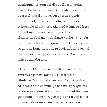
maximum nos gourdes dès qu’il y a un point
d’eau. A côté des bouses… Oui bah on s’en fout,
on a soif ! Pas d’ombre. On va tous mourir,
murir. Bref, on va cuire, rôtir, se liquéfier.
Même Lolo adore nos petits arrêts dans ce désert
de cailloux. Blancs. Pour bien réfléchir la
chaleur du fournil !! Il balance « calor ! ». Un fer
à repasser ? Mais pourquoi faire ? Mon cerveau
bout. Oui, bon, j’ai capté. Je deviens bilingue. J’ai
chaud moi aussi ! Je veux rester ici. M’allonger.
Laissez moi dormir.
Allez zou. Montons encore. Et encore. Ca ne
s’arrêtera jamais. Jamais. Et j’ai si mal au
fibulaire. Et au tibial antérieur. Ca tire, ça tire.
Au-dessus de la cheville. Je ne savais pas que ces
tendons existaient et encore moins quel était leur
petit nom… Et merde, que se passe-t-il ? Ai-je fait
un mauvais mouvement hier au cours de mon