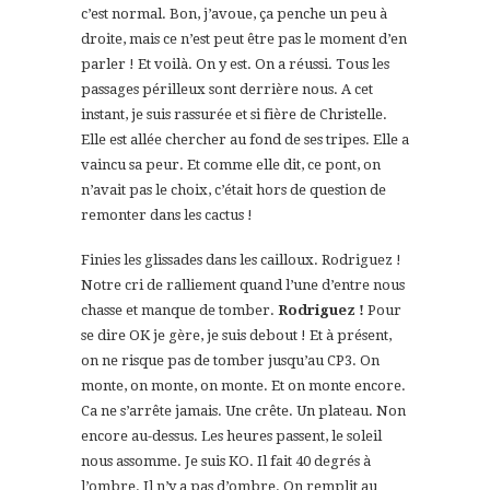
c’est normal. Bon, j’avoue, ça penche un peu à
droite, mais ce n’est peut être pas le moment d’en
parler ! Et voilà. On y est. On a réussi. Tous les
passages périlleux sont derrière nous. A cet
instant, je suis rassurée et si fière de Christelle.
Elle est allée chercher au fond de ses tripes. Elle a
vaincu sa peur. Et comme elle dit, ce pont, on
n’avait pas le choix, c’était hors de question de
remonter dans les cactus !
Finies les glissades dans les cailloux. Rodriguez !
Notre cri de ralliement quand l’une d’entre nous
chasse et manque de tomber.
Rodriguez !
Pour
se dire OK je gère, je suis debout ! Et à présent,
on ne risque pas de tomber jusqu’au CP3. On
monte, on monte, on monte. Et on monte encore.
Ca ne s’arrête jamais. Une crête. Un plateau. Non
encore au-dessus. Les heures passent, le soleil
nous assomme. Je suis KO. Il fait 40 degrés à
l’ombre. Il n’y a pas d’ombre. On remplit au