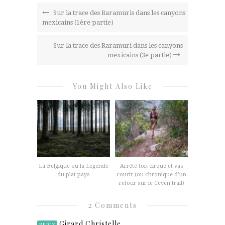
Sur la trace des Raramuris dans les canyons
mexicains (1ère partie)
Sur la trace des Raramuri dans les canyons
mexicains (3e partie)
You Might Also Like
La Belgique ou la Légende
Arrête ton cirque et vas
du plat pays
courir (ou chronique d’un
retour sur le Ceven’trail)
2 Comments
Girard Christelle
REPLY