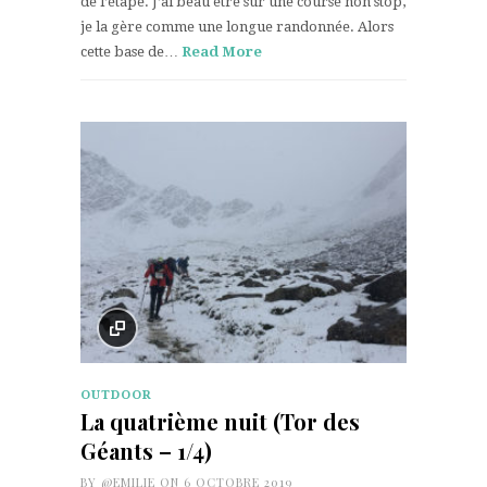
de l’étape. J’ai beau être sur une course non stop,
je la gère comme une longue randonnée. Alors
cette base de…
Read More
OUTDOOR
La quatrième nuit (Tor des
Géants – 1/4)
BY
@EMILIE
ON 6 OCTOBRE 2019