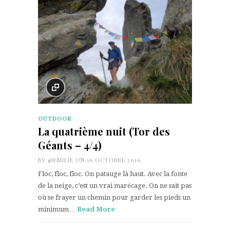
OUTDOOR
La quatrième nuit (Tor des
Géants – 4/4)
BY
@EMILIE
ON 16 OCTOBRE 2019
Floc, floc, floc. On patauge là haut. Avec la fonte
de la neige, c’est un vrai marécage. On ne sait pas
où se frayer un chemin pour garder les pieds un
minimum…
Read More