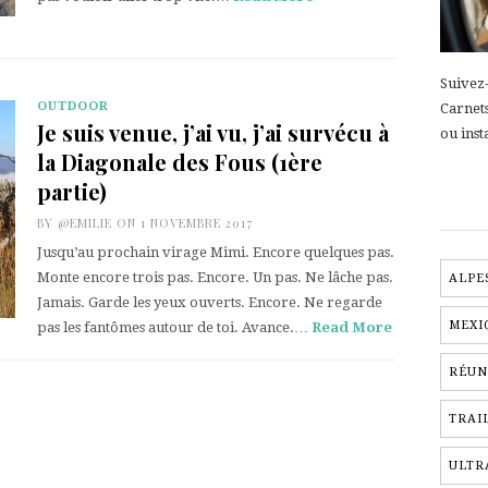
Suivez-
OUTDOOR
Carnet
Je suis venue, j’ai vu, j’ai survécu à
ou inst
la Diagonale des Fous (1ère
partie)
BY
@EMILIE
ON 1 NOVEMBRE 2017
Jusqu’au prochain virage Mimi. Encore quelques pas.
Monte encore trois pas. Encore. Un pas. Ne lâche pas.
ALPE
Jamais. Garde les yeux ouverts. Encore. Ne regarde
MEXI
pas les fantômes autour de toi. Avance.…
Read More
RÉUN
TRAI
ULTR