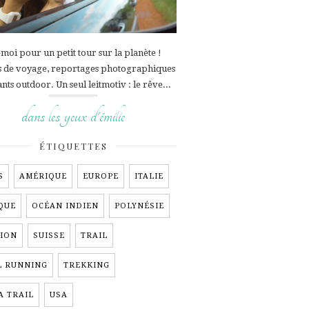
moi pour un petit tour sur la planète !
s de voyage, reportages photographiques
ants outdoor. Un seul leitmotiv : le rêve...
dans les yeux d'émilie
ÉTIQUETTES
S
AMÉRIQUE
EUROPE
ITALIE
QUE
OCÉAN INDIEN
POLYNÉSIE
ION
SUISSE
TRAIL
L RUNNING
TREKKING
A TRAIL
USA