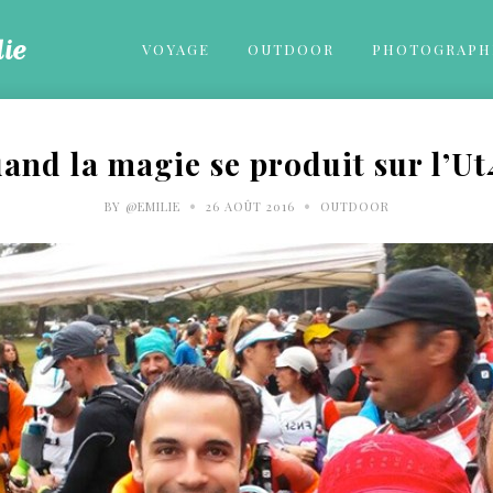
VOYAGE
OUTDOOR
PHOTOGRAPH
and la magie se produit sur l’U
•
•
BY
@EMILIE
26 AOÛT 2016
OUTDOOR