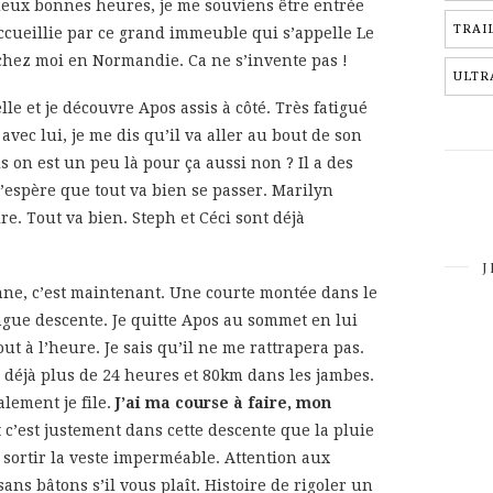
 deux bonnes heures, je me souviens être entrée
TRAI
ccueillie par ce grand immeuble qui s’appelle Le
 chez moi en Normandie. Ca ne s’invente pas !
ULTR
le et je découvre Apos assis à côté. Très fatigué
vec lui, je me dis qu’il va aller au bout de son
is on est un peu là pour ça aussi non ? Il a des
 J’espère que tout va bien se passer. Marilyn
ire. Tout va bien. Steph et Céci sont déjà
J
ne, c’est maintenant. Une courte montée dans le
ngue descente. Je quitte Apos au sommet en lui
ut à l’heure. Je sais qu’il ne me rattrapera pas.
c déjà plus de 24 heures et 80km dans les jambes.
alement je file.
J’ai ma course à faire, mon
 c’est justement dans cette descente que la pluie
sortir la veste imperméable. Attention aux
 sans bâtons s’il vous plaît. Histoire de rigoler un