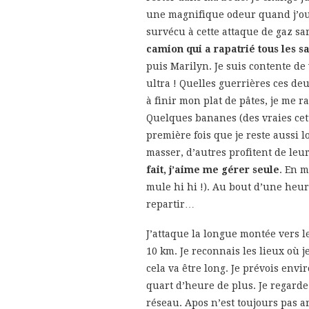
une magnifique odeur quand j’ouv
survécu à cette attaque de gaz s
camion qui a rapatrié tous les s
puis Marilyn. Je suis contente de
ultra ! Quelles guerrières ces de
à finir mon plat de pâtes, je me
Quelques bananes (des vraies cette
première fois que je reste aussi 
masser, d’autres profitent de leur
fait, j’aime me gérer seule
. En m
mule hi hi !). Au bout d’une heure
repartir…
J’attaque la longue montée vers le
10 km. Je reconnais les lieux où j
cela va être long. Je prévois env
quart d’heure de plus. Je regard
réseau. Apos n’est toujours pas ar