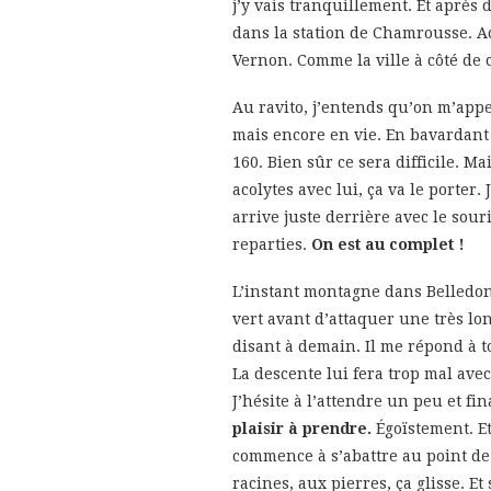
j’y vais tranquillement. Et après
dans la station de Chamrousse. A
Vernon. Comme la ville à côté de
Au ravito, j’entends qu’on m’appel
mais encore en vie. En bavardant a
160. Bien sûr ce sera difficile. Ma
acolytes avec lui, ça va le porter.
arrive juste derrière avec le sour
reparties.
On est au complet !
L’instant montagne dans Belledon
vert avant d’attaquer une très lo
disant à demain. Il me répond à to
La descente lui fera trop mal ave
J’hésite à l’attendre un peu et fin
plaisir à prendre.
Égoïstement. Et
commence à s’abattre au point de 
racines, aux pierres, ça glisse. Et