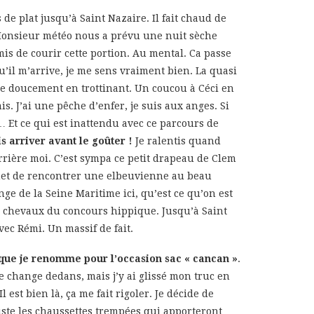
s de plat jusqu’à Saint Nazaire. Il fait chaud de
 Monsieur météo nous a prévu une nuit sèche
mis de courir cette portion. Au mental. Ca passe
qu’il m’arrive, je me sens vraiment bien. La quasi
le doucement en trottinant. Un coucou à Céci en
s. J’ai une pêche d’enfer, je suis aux anges. Si
 Et ce qui est inattendu avec ce parcours de
is arriver avant le goûter !
Je ralentis quand
rrière moi. C’est sympa ce petit drapeau de Clem
met de rencontrer une elbeuvienne au beau
ge de la Seine Maritime ici, qu’est ce qu’on est
des chevaux du concours hippique. Jusqu’à Saint
avec Rémi. Un massif de fait.
 que je renomme pour l’occasion sac « cancan »
.
de change dedans, mais j’y ai glissé mon truc en
est bien là, ça me fait rigoler. Je décide de
uste les chaussettes trempées qui apporteront