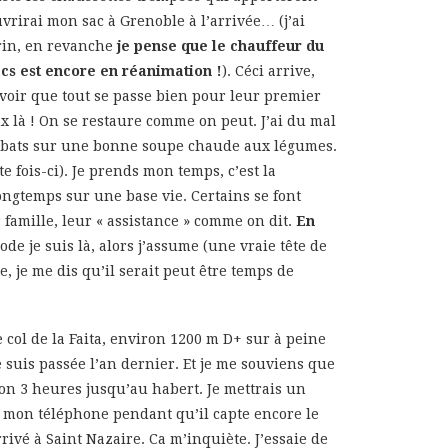
rirai mon sac à Grenoble à l’arrivée… (j’ai
arin, en revanche
je pense que le chauffeur du
acs est encore en réanimation !
). Céci arrive,
 voir que tout se passe bien pour leur premier
ux là ! On se restaure comme on peut. J’ai du mal
 rabats sur une bonne soupe chaude aux légumes.
 fois-ci). Je prends mon temps, c’est la
longtemps sur une base vie. Certains se font
 famille, leur « assistance » comme on dit.
En
ode je suis là, alors j’assume (une vraie tête de
, je me dis qu’il serait peut être temps de
 col de la Faita, environ 1200 m D+ sur à peine
e suis passée l’an dernier. Et je me souviens que
iron 3 heures jusqu’au habert. Je mettrais un
e mon téléphone pendant qu’il capte encore le
rivé à Saint Nazaire. Ca m’inquiète. J’essaie de