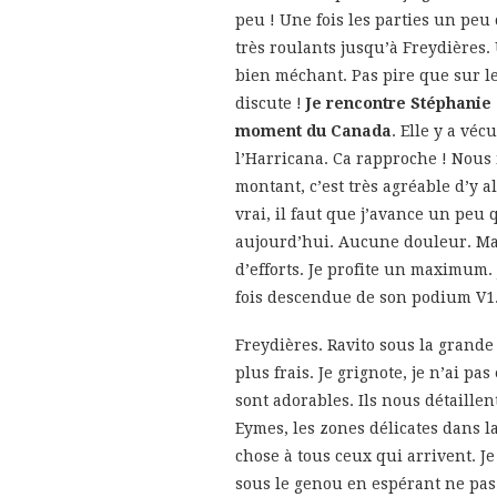
peu ! Une fois les parties un peu
très roulants jusqu’à Freydières.
bien méchant. Pas pire que sur le
discute !
Je rencontre Stéphanie q
moment du Canada
. Elle y a véc
l’Harricana. Ca rapproche ! Nous
montant, c’est très agréable d’y al
vrai, il faut que j’avance un pe
aujourd’hui. Aucune douleur. Mais
d’efforts. Je profite un maximum.
fois descendue de son podium V1
Freydières. Ravito sous la grande 
plus frais. Je grignote, je n’ai p
sont adorables. Ils nous détaillen
Eymes, les zones délicates dans l
chose à tous ceux qui arrivent. J
sous le genou en espérant ne pas a