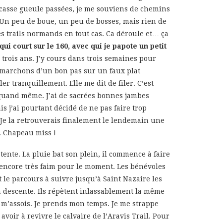
 casse gueule passées, je me souviens de chemins
 Un peu de boue, un peu de bosses, mais rien de
s trails normands en tout cas. Ca déroule et… ça
ui court sur le 160, avec qui je papote un petit
u trois ans. J’y cours dans trois semaines pour
 marchons d’un bon pas sur un faux plat
ler tranquillement. Elle me dit de filer. C’est
u quand même. J’ai de sacrées bonnes jambes
 j’ai pourtant décidé de ne pas faire trop
 Je la retrouverais finalement le lendemain une
. Chapeau miss !
tente. La pluie bat son plein, il commence à faire
as encore très faim pour le moment. Les bénévoles
t le parcours à suivre jusqu’à Saint Nazaire les
a descente. Ils répètent inlassablement la même
e m’assois. Je prends mon temps. Je me strappe
voir à revivre le calvaire de l’Aravis Trail. Pour