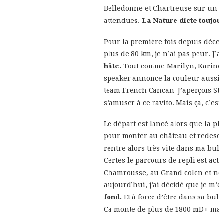
Belledonne et Chartreuse sur un 
attendues.
La Nature dicte toujou
Pour la première fois depuis déc
plus de 80 km, je n’ai pas peur. J
hâte.
Tout comme Marilyn, Karine
speaker annonce la couleur aussi
team French Cancan. J’aperçois S
s’amuser à ce ravito. Mais ça, c’e
Le départ est lancé alors que la p
pour monter au château et redesce
rentre alors très vite dans ma bu
Certes le parcours de repli est ac
Chamrousse, au Grand colon et nou
aujourd’hui, j’ai décidé que je m
fond.
Et à force d’être dans sa bu
Ca monte de plus de 1800 mD+ mai