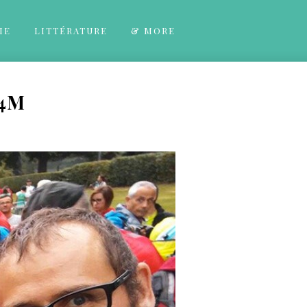
IE
LITTÉRATURE
& MORE
t4M