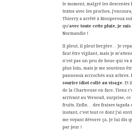
le moment, malgré les descentes 
textos avec les proches, j’encour
Thierry a arrêté à Riouperoux sui
qu’
avec toute cette pluie, je su
Normandie !
Il pleut, il pleut bergère… Je rep
faut être vigilant, mais je m’atten
n’est pas un peu de boue qui va m’
plus loin, mais je me souviens êt
panneaux accrochés aux arbres. 
sourire idiot collé au visage
. Et
de la Chartreuse en face. Tiens c’
arrivant au Versoud, surprise, ce 
fruits. Enfin… des fraises tagada
instant, c’est tout ce dont j’ai e
me voyant dévorer ça. Je lui dis q
par jour !