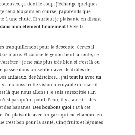
boueuses, ça tient le coup. J’échange quelques
age ceux toujours en course, j’apprends que
te à une chute. Et surtout je plaisante en disant
is dans mon élément finalement
! Vive la
ars tranquillement pour la descente. Certes il
dais à pire. Et comme le genou tient la route, ce
arrêter ! Je ne sais plus très bien si c’est là ou
re passée dans un sentier avec de drôles de
Des animaux, des histoires…
J’ai tout lu avec un
 il y a eu aussi cette vision incroyable du massif
est là que nous allons ! Je suis surexcitée ! En
n’est pas qu’un point d’eau, il y a aussi… des
 et des bananes.
Des bonbons quoi !
Et à cet
nvie. On plaisante avec un gars qui me chambre en
ue c’est bon pour la santé. Cinq fruits et légumes