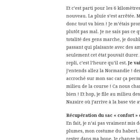
Et c’est parti pour les 6 kilomètre
nouveau. La pluie s’est arrêtée.
donc tout va bien ! Je m’étais pro
plutôt pas mal. Je ne sais pas ce 
totalité des gens marche, je doub
passant qui plaisante avec des ami
seulement cet état pouvait durer…
repli, c’est l’heure qu’il est.
Je va
j’entends allez la Normandie ! de
accroché sur mon sac car ça per
milieu de la course ! Ca nous chan
bien ! Et hop, je file au milieu 
Nazaire où j’arrive à la base vie 
Récupération du sac « confort »
En fait, je n’ai pas vraiment mis 
plumes, mon costume du habert. Il 
rester dans ma boue. Je change j