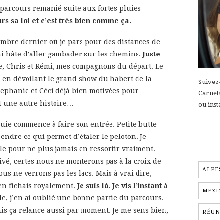
parcours remanié suite aux fortes pluies
rs sa loi et c’est très bien comme ça.
embre dernier où je pars pour des distances de
’ai hâte d’aller gambader sur les chemins.
Juste
, Chris et Rémi, mes compagnons du départ. Le
 en dévoilant le grand show du habert de la
Suivez-
tephanie et Céci déjà bien motivées pour
Carnet
st une autre histoire…
ou inst
luie commence à faire son entrée. Petite butte
ndre ce qui permet d’étaler le peloton. Je
lle pour ne plus jamais en ressortir vraiment.
tivé, certes nous ne monterons pas à la croix de
ALPE
s ne verrons pas les lacs. Mais à vrai dire,
’en fichais royalement.
Je suis là. Je vis l’instant à
MEXI
lle, j’en ai oublié une bonne partie du parcours.
s ça relance aussi par moment. Je me sens bien,
RÉUN