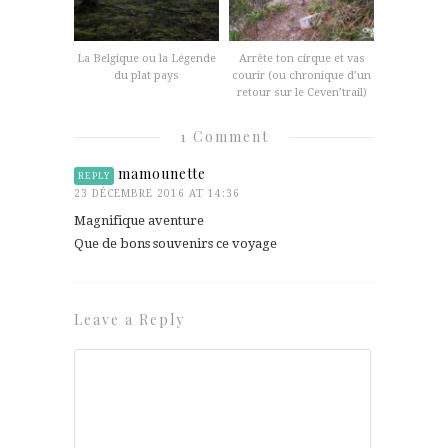
La Belgique ou la Légende
Arrête ton cirque et vas
du plat pays
courir (ou chronique d’un
retour sur le Ceven’trail)
1 Comment
mamounette
REPLY
23 DÉCEMBRE 2016 AT 14:36
Magnifique aventure
Que de bons souvenirs ce voyage
Leave a Reply