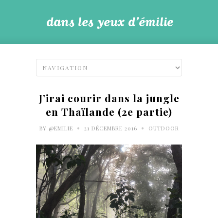
J’irai courir dans la jungle
en Thaïlande (2e partie)
•
•
BY
@EMILIE
21 DÉCEMBRE 2016
OUTDOOR