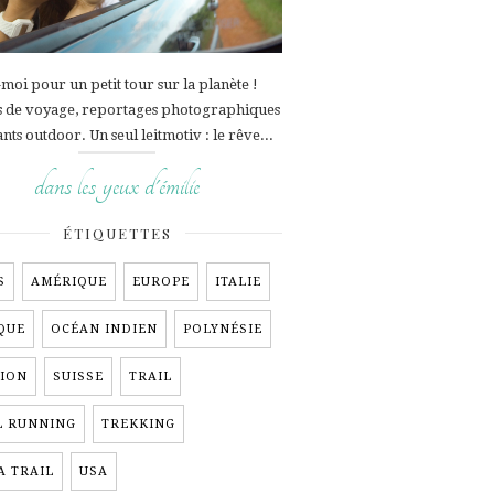
moi pour un petit tour sur la planète !
s de voyage, reportages photographiques
ants outdoor. Un seul leitmotiv : le rêve...
dans les yeux d'émilie
ÉTIQUETTES
S
AMÉRIQUE
EUROPE
ITALIE
QUE
OCÉAN INDIEN
POLYNÉSIE
ION
SUISSE
TRAIL
L RUNNING
TREKKING
A TRAIL
USA